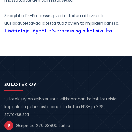
massatuotteiden valmistuksessa.
Sisaryhtiö Ps-Processing verkostoituu aktiivisesti
uusiokäytettävää jätettä tuottavien toimijoiden kanssa.
.
Lisätietoja löydät PS-Processingin kotisivuilta
SULOTEK OY
Sulotek Oy on erikoistunut leikkaamaan kolmiulotteisia
kappaleita pehmeistä aineista kuten EPS- ja XPS
styrokseista.
Garpintie 270 23800 Laitila