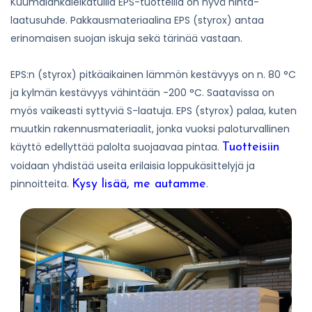
Kuumalankaleikatuilla EPS-tuotteilla on hyvä hinta-
laatusuhde. Pakkausmateriaalina EPS (styrox) antaa
erinomaisen suojan iskuja sekä tärinää vastaan.
EPS:n (styrox) pitkäaikainen lämmön kestävyys on n. 80 °C
ja kylmän kestävyys vähintään -200 °C. Saatavissa on
myös vaikeasti syttyviä S-laatuja. EPS (styrox) palaa, kuten
muutkin rakennusmateriaalit, jonka vuoksi paloturvallinen
käyttö edellyttää palolta suojaavaa pintaa.
Tuotteisiin
voidaan yhdistää useita erilaisia loppukäsittelyjä ja
pinnoitteita.
.
Kysy lisää, me autamme