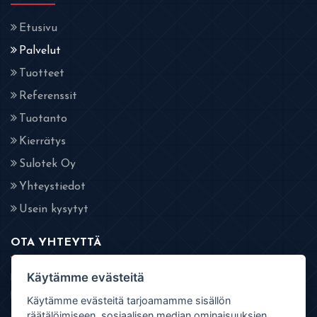
Etusivu
Palvelut
Tuotteet
Referenssit
Tuotanto
Kierrätys
Sulotek Oy
Yhteystiedot
Usein kysytyt
OTA YHTEYTTÄ
Mikäli sinulla on kysyttävää tuotteista ja palveluistamme tai
Käytämme evästeitä
haluat tarjouksen, niin ota rohkeasti yhteyttä!
Käytämme evästeitä tarjoamamme sisällön
räätälöimiseen, sosiaalisen median ominaisuuksien