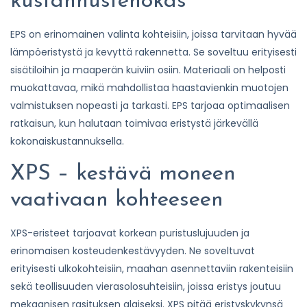
kustannustehokas
EPS on erinomainen valinta kohteisiin, joissa tarvitaan hyvää
lämpöeristystä ja kevyttä rakennetta. Se soveltuu erityisesti
sisätiloihin ja maaperän kuiviin osiin. Materiaali on helposti
muokattavaa, mikä mahdollistaa haastavienkin muotojen
valmistuksen nopeasti ja tarkasti. EPS tarjoaa optimaalisen
ratkaisun, kun halutaan toimivaa eristystä järkevällä
kokonaiskustannuksella.
XPS – kestävä moneen
vaativaan kohteeseen
XPS-eristeet tarjoavat korkean puristuslujuuden ja
erinomaisen kosteudenkestävyyden. Ne soveltuvat
erityisesti ulkokohteisiin, maahan asennettaviin rakenteisiin
sekä teollisuuden vierasolosuhteisiin, joissa eristys joutuu
mekaanisen rasituksen alaiseksi. XPS pitää eristyskykynsä