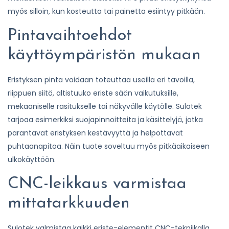
myös silloin, kun kosteutta tai painetta esiintyy pitkään.
Pintavaihtoehdot
käyttöympäristön mukaan
Eristyksen pinta voidaan toteuttaa useilla eri tavoilla,
riippuen siitä, altistuuko eriste sään vaikutuksille,
mekaaniselle rasitukselle tai näkyvälle käytölle. Sulotek
tarjoaa esimerkiksi suojapinnoitteita ja käsittelyjä, jotka
parantavat eristyksen kestävyyttä ja helpottavat
puhtaanapitoa. Näin tuote soveltuu myös pitkäaikaiseen
ulkokäyttöön.
CNC-leikkaus varmistaa
mittatarkkuuden
Sulotek valmistaa kaikki eriste-elementit CNC-tekniikalla,