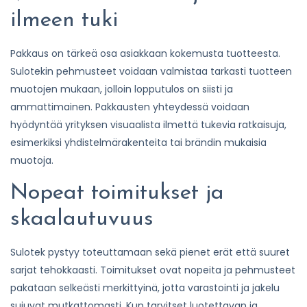
ilmeen tuki
Pakkaus on tärkeä osa asiakkaan kokemusta tuotteesta.
Sulotekin pehmusteet voidaan valmistaa tarkasti tuotteen
muotojen mukaan, jolloin lopputulos on siisti ja
ammattimainen. Pakkausten yhteydessä voidaan
hyödyntää yrityksen visuaalista ilmettä tukevia ratkaisuja,
esimerkiksi yhdistelmärakenteita tai brändin mukaisia
muotoja.
Nopeat toimitukset ja
skaalautuvuus
Sulotek pystyy toteuttamaan sekä pienet erät että suuret
sarjat tehokkaasti. Toimitukset ovat nopeita ja pehmusteet
pakataan selkeästi merkittyinä, jotta varastointi ja jakelu
sujuvat mutkattomasti. Kun tarvitset luotettavan ja