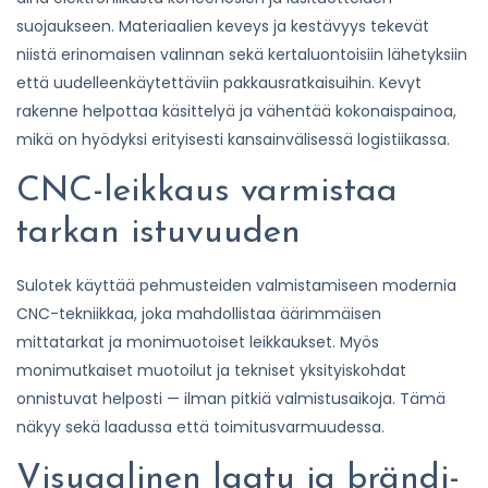
suojaukseen. Materiaalien keveys ja kestävyys tekevät
niistä erinomaisen valinnan sekä kertaluontoisiin lähetyksiin
että uudelleenkäytettäviin pakkausratkaisuihin. Kevyt
rakenne helpottaa käsittelyä ja vähentää kokonaispainoa,
mikä on hyödyksi erityisesti kansainvälisessä logistiikassa.
CNC-leikkaus varmistaa
tarkan istuvuuden
Sulotek käyttää pehmusteiden valmistamiseen modernia
CNC-tekniikkaa, joka mahdollistaa äärimmäisen
mittatarkat ja monimuotoiset leikkaukset. Myös
monimutkaiset muotoilut ja tekniset yksityiskohdat
onnistuvat helposti — ilman pitkiä valmistusaikoja. Tämä
näkyy sekä laadussa että toimitusvarmuudessa.
Visuaalinen laatu ja brändi-