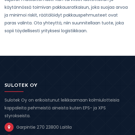
käytännössä toimivan pakkausratkaisun, joka suojaa arvoa
ja minimoi riskit, räätälöidyt pakkauspehmusteet ovat
paras valinta. Ota yhteyttä, niin suunnitellaan tuote, joka
sopii täydellisesti yrityksesi logistiikkaan.
SULOTEK OY
Sulotek Oy on erikoistunut leikkaamaan kolmiulotteisia
kappaleita pehmeistä aineista kuten EPS- ja XPS
styrokseista.
Garpintie 270 23800 Laitila