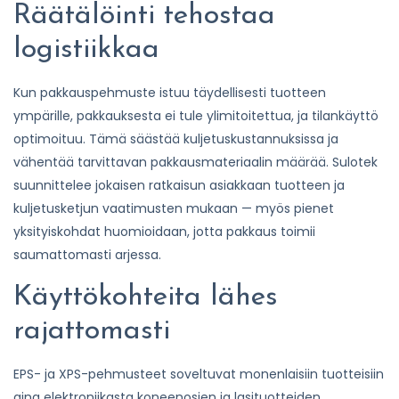
Räätälöinti tehostaa
logistiikkaa
Kun pakkauspehmuste istuu täydellisesti tuotteen
ympärille, pakkauksesta ei tule ylimitoitettua, ja tilankäyttö
optimoituu. Tämä säästää kuljetuskustannuksissa ja
vähentää tarvittavan pakkausmateriaalin määrää. Sulotek
suunnittelee jokaisen ratkaisun asiakkaan tuotteen ja
kuljetusketjun vaatimusten mukaan — myös pienet
yksityiskohdat huomioidaan, jotta pakkaus toimii
saumattomasti arjessa.
Käyttökohteita lähes
rajattomasti
EPS- ja XPS-pehmusteet soveltuvat monenlaisiin tuotteisiin
aina elektroniikasta koneenosien ja lasituotteiden