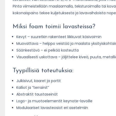
Pinta viimeistellään maalaamalla, teksturoimalla tai kova
kokonaispaino tekee kuljetuksesta ja lavavaihdoista nopei
Miksi foam toimii lavasteissa?
Kevyt – suuretkin rakenteet liikkuvat käsivoimin
Muovattava – helppo veistää ja maalata yksityiskohtais
Säänkestävä – ei pelkää kosteutta
Visuaalisesti uskottava – jäljittelee kiveä, puuta, metal
Tyypillisiä toteutuksia:
Julkisivut, kaaret ja portit
Kalliot ja “terrainit”
Abstraktit taustaseinät
Logo- ja muotoelementit keynote-lavoille
Modulaariset lavasteosiot eri asetelmiin