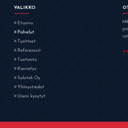
VALIKKO
O
Mi
Etusivu
pa
Palvelut
ro
Tuotteet
Referenssit
>>
Tuotanto
Kierrätys
Sulotek Oy
Yhteystiedot
Usein kysytyt