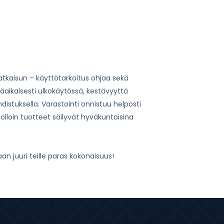
kaisun – käyttötarkoitus ohjaa sekä
käaikaisesti ulkokäytössä, kestävyyttä
hdistuksella. Varastointi onnistuu helposti
, jolloin tuotteet säilyvät hyväkuntoisina
aan juuri teille paras kokonaisuus!