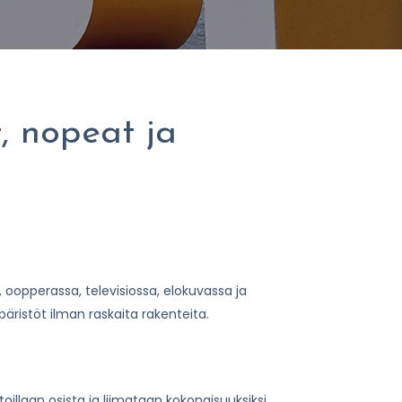
, nopeat ja
 oopperassa, televisiossa, elokuvassa ja
ristöt ilman raskaita rakenteita.
llaan osista ja liimataan kokonaisuuksiksi.