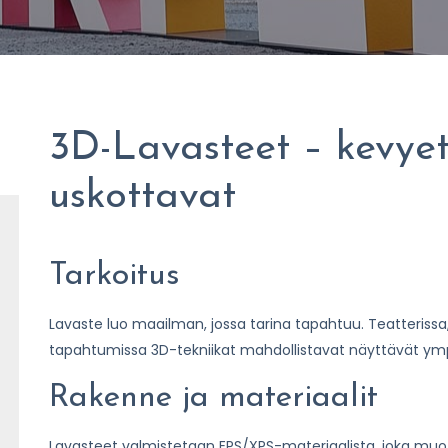
3D-Lavasteet – kevyet
uskottavat
Tarkoitus
Lavaste luo maailman, jossa tarina tapahtuu. Teatterissa,
tapahtumissa 3D-tekniikat mahdollistavat näyttävät ympä
Rakenne ja materiaalit
Lavasteet valmistetaan EPS/XPS-materiaalista, joka muotoi