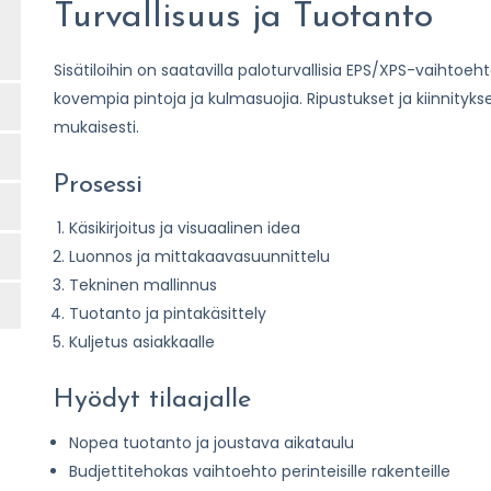
Turvallisuus ja Tuotanto
Sisätiloihin on saatavilla paloturvallisia EPS/XPS-vaihtoe
kovempia pintoja ja kulmasuojia. Ripustukset ja kiinnity
mukaisesti.
Prosessi
Käsikirjoitus ja visuaalinen idea
Luonnos ja mittakaavasuunnittelu
Tekninen mallinnus
Tuotanto ja pintakäsittely
Kuljetus asiakkaalle
Hyödyt tilaajalle
Nopea tuotanto ja joustava aikataulu
Budjettitehokas vaihtoehto perinteisille rakenteille