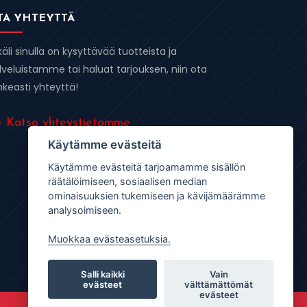
TA YHTEYTTÄ
käli sinulla on kysyttävää tuotteista ja
lveluistamme tai haluat tarjouksen, niin ota
hkeasti yhteyttä!
 Katso yhteystietomme
Käytämme evästeitä
Käytämme evästeitä tarjoamamme sisällön
räätälöimiseen, sosiaalisen median
ominaisuuksien tukemiseen ja kävijämäärämme
analysoimiseen.
Muokkaa evästeasetuksia.
Salli kaikki
Vain
evästeet
välttämättömät
evästeet